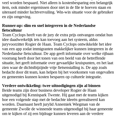
veel worden bespaard. Niet alleen is kostenbesparing een belangrijk
item, ook minder ergernissen door niet in de file te hoeven staan en
uiteraard minder luchtvervuiling. Win-win situatie voor de gebruiker
en zijn omgeving.
Runner-up: slim en snel integreren in de Nederlandse
fietscultuur
Team Cyclops heeft van de jury de extra prijs ontvangen omdat hun
idee daadwerkelijk iets kan toevoeg aan het systeem, aldus
juryvoorzitter Rogier de Haan. Team Cyclops ontwikkelde het idee
van een app zodat immigranten makkelijker kunnen integreren in de
Nederlandse fietscultuur. De app geeft informatie over welke rijbaan
voorrang heeft door het tonen van een beeld van de betreffende
situatie, het geeft informatie over gevaarlijke kruispunten, en het laat
zien waar de dichtstbijzijnde vrije fietsenstalling is. De app zoals
bedacht door dit team, kan helpen bij het voorkomen van ongevallen
en gemeentes kunnen kosten besparen op culturele integratie.
Verdere ontwikkeling: twee uitnodigingen zijn al binnen
Beide teams zijn door business developer Rogier de Haan
uitgenodigd bij Kennispark Twente. Hij gaat met de teams kijken
hoe een volgende stap met de bedachte ideeën gerealiseerd kan
worden. Daarnaast heeft jurylid Annemiek Wiegman van de
gemeente Zwolle de winnende teams uitgenodigd bij haar gemeente
om te kijken of zij een bijdrage kunnen leveren aan de verdere