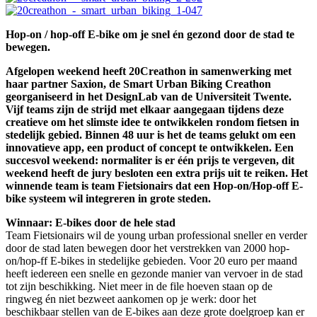
Hop-on / hop-off E-bike om je snel én gezond door de stad te
bewegen.
Afgelopen weekend heeft 20Creathon in samenwerking met
haar partner Saxion, de Smart Urban Biking Creathon
georganiseerd in het DesignLab van de Universiteit Twente.
Vijf teams zijn de strijd met elkaar aangegaan tijdens deze
creatieve om het slimste idee te ontwikkelen rondom fietsen in
stedelijk gebied. Binnen 48 uur is het de teams gelukt om een
innovatieve app, een product of concept te ontwikkelen. Een
succesvol weekend: normaliter is er één prijs te vergeven, dit
weekend heeft de jury besloten een extra prijs uit te reiken. Het
winnende team is team Fietsionairs dat een Hop-on/Hop-off E-
bike systeem wil integreren in grote steden.
Winnaar: E-bikes door de hele stad
Team Fietsionairs wil de young urban professional sneller en verder
door de stad laten bewegen door het verstrekken van 2000 hop-
on/hop-ff E-bikes in stedelijke gebieden. Voor 20 euro per maand
heeft iedereen een snelle en gezonde manier van vervoer in de stad
tot zijn beschikking. Niet meer in de file hoeven staan op de
ringweg én niet bezweet aankomen op je werk: door het
beschikbaar stellen van de E-bikes aan deze grote doelgroep kan er